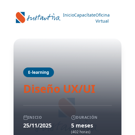
Inicio
Capacítate
Oficina
Virtual
E-learning
Diseño UX/UI
INICIO
DURACIÓN
25/11/2025
5 meses
(402 horas)